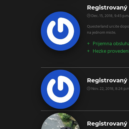
Registrovaný 
Dec. 15, 2018, 9:45 p.m.
Questerland urcite dopor
na jednom miste.
Prijemna obsluh
Hezke proveden
Registrovaný 
Nov. 22, 2018, 8:24 p.m
Registrovaný 