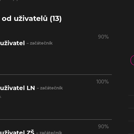
d uživatelů (13)
90%
uživatel
– začátečník
100%
uživatel LN
– začátečník
.
90%
uživatel ZŠ
– začátečník