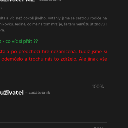
m.
ltala víc než cokoli jiného, vytáhly jsme se sestrou rodiče na
nikovku. Jediné, co mě na tom mrzí je, že tam nemůžu jít znovu !
ra.
- co víc si přát ??
stala po předchozí hře nezamčená, tudíž jsme si
 je odemčelo a trochu nás to zdrželo. Ale jinak vše
100%
uživatel
– začátečník