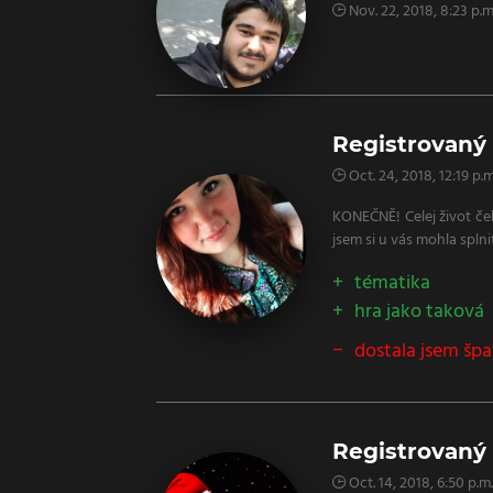
Nov. 22, 2018, 8:23 p.m
Registrovaný 
Oct. 24, 2018, 12:19 p.m
KONEČNĚ! Celej život ček
jsem si u vás mohla splnit
tématika
hra jako taková
dostala jsem špa
Registrovaný
Oct. 14, 2018, 6:50 p.m.