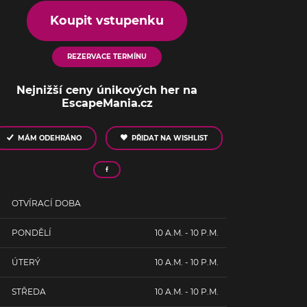
Koupit vstupenku
REZERVACE TERMÍNU
Nejnižší ceny únikových her na
EscapeMania.cz
MÁM ODEHRÁNO
PŘIDAT NA WISHLIST
OTVÍRACÍ DOBA
PONDĚLÍ
10 A.M. - 10 P.M.
ÚTERÝ
10 A.M. - 10 P.M.
STŘEDA
10 A.M. - 10 P.M.