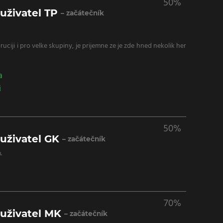
50%
uživatel TP
– začátečník
uciji i pro velke skupiny, je prijemne ze je zde hned nekolik her
a
i
50%
uživatel GK
– začátečník
.
70%
uživatel MK
– začátečník