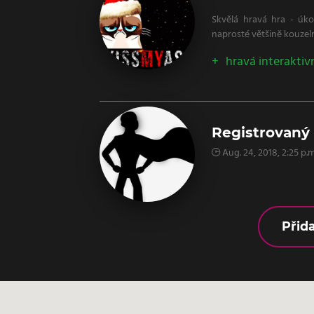
Skvělá hravá hra - úko
naprosté většině kouzelný
hravá interaktiv
Registrovaný
Aug. 24, 2018, 2:25 p.m
Přid