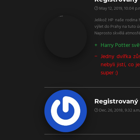
May 12, 2019, 10:04 p.
Jelikož HP naše rodina h
výlet do Prahy na tuto ú
Naprosto skvělá atmosfé
Harry Potter svět 
Jedny dvířka zů
nebyli jistí, co
super :)
Registrovaný 
Dec. 26, 2018, 9:32 a.m.