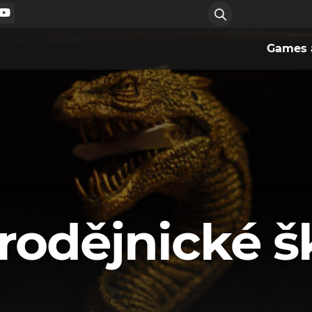
Games a
rodějnické š