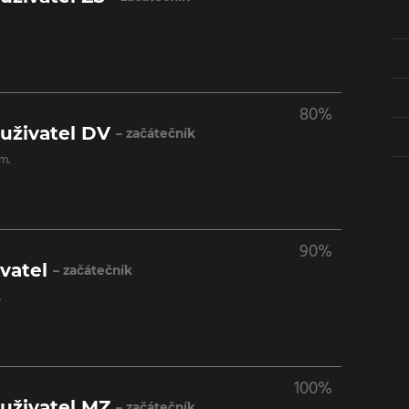
80%
uživatel DV
– začátečník
m.
90%
vatel
– začátečník
.
100%
uživatel MZ
– začátečník