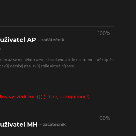
.
100%
uživatel AP
– začátečník
.
ám až se mi někdo ozve z bradavic a kde nic tu nic - děkuji, že
 svůj dětskej (tse, svůj stále aktuální) sen!
tný vysvědčení :((( (:D ne, děkuju moc!)
90%
 uživatel MH
– začátečník