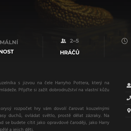
2–5
MÁLNÍ
NOST
HRÁČŮ
elníka s jizvou na čele Harryho Pottera, který na
mládeže. Přijďte si zažít dobrodružství na vlastní kůžu
lkorysý rozpočet hry vám dovolí čarovat kouzelnými
lasy duchů, ovládat světlo, prostě dělat zázraky. Na
se budete cítit jako opravdové čaroději, jako Harry
ělé a jejich děti.