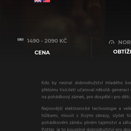
1490 - 2090 KČ
NOR
OBTÍŽ
CENA
Kdo by neznal dobrodružství mladého kouz
přelomu tisíciletí učaroval několik generací 
na pohádkový zámek, pro dospělé i pro děti.
Nejnovější elektronické technologie a ve
hůlkami, mluvit s živými obrazy, slyšet h
pohádkovém zámku plném tajemství a záhad 
Potter. Je to kouzelné dobrodružství pro dosp