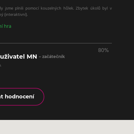
ly jsme plnili pomocí kouzelných hůlek. Zbytek úkolů byl v
 (interaktivní).
ní hra
80%
 uživatel MN
– začátečník
.
at hodnocení