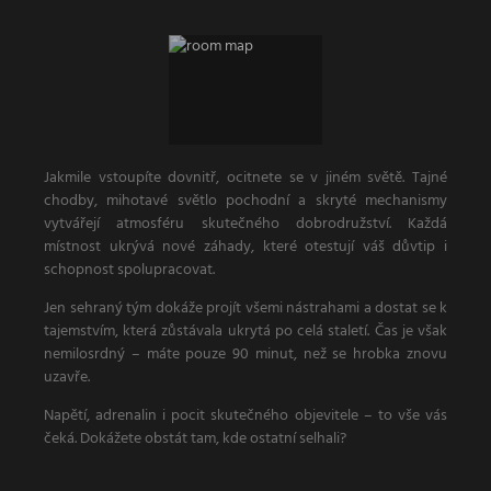
Jakmile vstoupíte dovnitř, ocitnete se v jiném světě. Tajné
chodby, mihotavé světlo pochodní a skryté mechanismy
vytvářejí atmosféru skutečného dobrodružství. Každá
místnost ukrývá nové záhady, které otestují váš důvtip i
schopnost spolupracovat.
Jen sehraný tým dokáže projít všemi nástrahami a dostat se k
tajemstvím, která zůstávala ukrytá po celá staletí. Čas je však
nemilosrdný – máte pouze 90 minut, než se hrobka znovu
uzavře.
Napětí, adrenalin i pocit skutečného objevitele – to vše vás
čeká. Dokážete obstát tam, kde ostatní selhali?