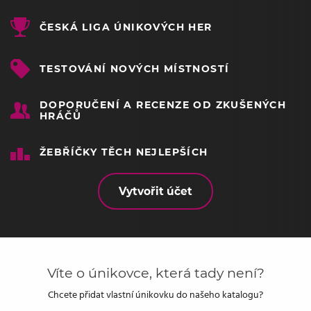
ČESKÁ LIGA ÚNIKOVÝCH HER
TESTOVÁNÍ NOVÝCH MÍSTNOSTÍ
DOPORUČENÍ A RECENZE OD ZKUŠENÝCH
HRÁČŮ
ŽEBŘÍČKY TĚCH NEJLEPŠÍCH
Vytvořit účet
Víte o únikovce, která tady není?
Chcete přidat vlastní únikovku do našeho katalogu?