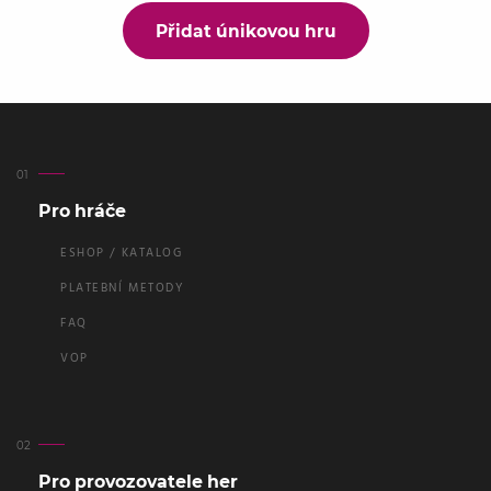
Přidat únikovou hru
Pro hráče
ESHOP / KATALOG
PLATEBNÍ METODY
FAQ
VOP
Pro provozovatele her