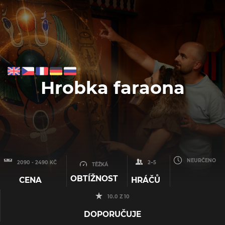
Hrobka faraona
NEURČENO
2090 - 2490 KČ
2–5
TĚŽKÁ
OBTÍŽNOST
CENA
HRÁČŮ
10.0 Z 10
DOPORUČUJE