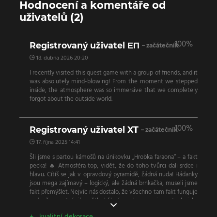
Hodnocení a komentáře od
uživatelů (2)
100%
Registrovaný uživatel ЕП
– začátečník
18. dubna 2026 20:20
I recently visited this quest game with a group of friends, and it
was absolutely mind-blowing! From the moment we stepped
inside, the atmosphere was so immersive that we completely
forgot about the outside world.
100%
Registrovaný uživatel XT
– začátečník
17. října 2025 14:41
Šli jsme s partou kámošů na únikovku „Hrobka faraona“ – a fakt
pecka! 🔥 Atmosféra top, vidět, že do toho tvůrci dali srdce i
hlavu. Cítíš se jak v opravdový pyramidě, žádná nuda! Hádanky
jsou mega zajímavý – logický, ale žádná brnkačka, museli jsme
fakt přemýšlet. Nejvíc nás dostalo, že všechno tam fakt funguje
– dveře se otvírají, světla blikají, zvuky reagujou… technicky
úplně jinde než většina únikovek. A obrovskej shoutout pro