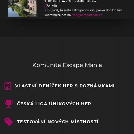
Beroun
|
2–5
|
escapemania.cz
For kdis
V případě, že máte zakoupenou vstupenku do této hry,
kontaktujte nás na
info@escapemania.cz
Komunita Escape Mania
VLASTNÍ DENÍČEK HER S POZNÁMKAMI
ČESKÁ LIGA ÚNIKOVÝCH HER
TESTOVÁNÍ NOVÝCH MÍSTNOSTÍ