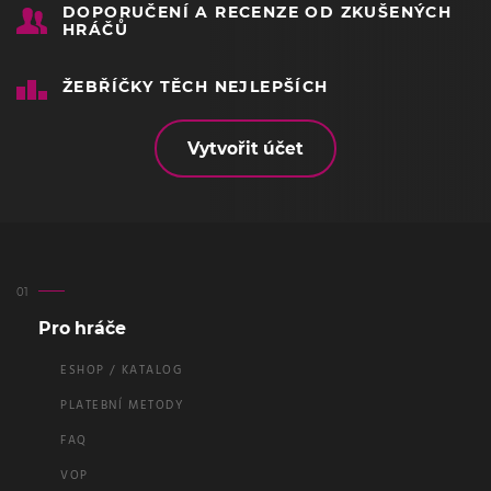
DOPORUČENÍ A RECENZE OD ZKUŠENÝCH
HRÁČŮ
ŽEBŘÍČKY TĚCH NEJLEPŠÍCH
Vytvořit účet
Pro hráče
ESHOP / KATALOG
PLATEBNÍ METODY
FAQ
VOP