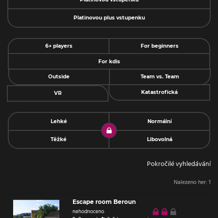
Platinovou plus vstupenku
6+ players
For beginners
For kdis
Outside
Team vs. Team
Katastrofická
VR
Lehké
Normální
Těžké
Libovolná
Pokročilé vyhledávání
Nalezeno her:
1
Escape room Beroun
nehodnoceno