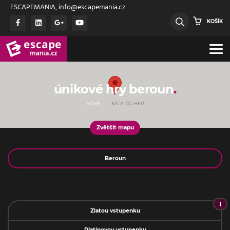
ESCAPEMANIA, info@escapemania.cz
KOŠÍK
únikové hry beroun
HOME
KATALOG HER
Zvětšit mapu
Jméno
Zlatou vstupenku
Platinovou vstupenku