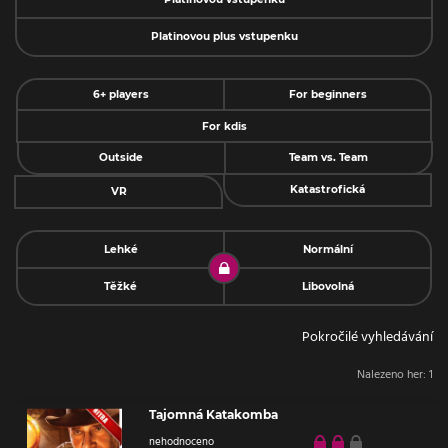
Platinovou plus vstupenku
6+ players
For beginners
For kdis
Outside
Team vs. Team
Katastrofická
VR
Lehké
Normální
Těžké
Libovolná
Pokročilé vyhledávání
Nalezeno her:
1
Tajomná Katakomba
nehodnoceno