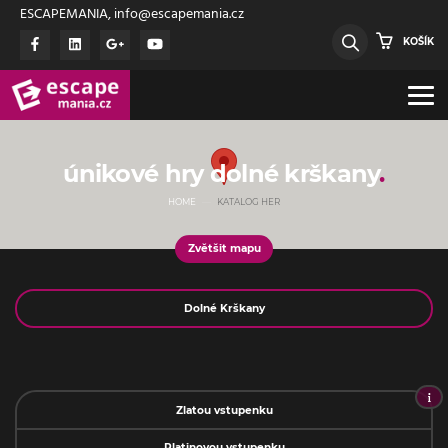
ESCAPEMANIA, info@escapemania.cz
KOŠÍK
únikové hry dolné krškany
HOME
KATALOG HER
Zvětšit mapu
Jméno
Zlatou vstupenku
Platinovou vstupenku