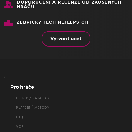
DOPORUČENÍ A RECENZE OD ZKUŠENÝCH
HRÁČŮ
ŽEBŘÍČKY TĚCH NEJLEPŠÍCH
Vytvořit účet
Pro hráče
ESHOP / KATALOG
PLATEBNÍ METODY
FAQ
VOP