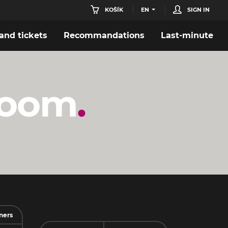
KOŠÍK
EN
SIGN IN
nd tickets
Recommandations
Last-minute
room
ners