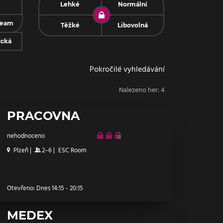
Lehké
Normální
Team
Těžké
Libovolná
ická
Pokročilé vyhledávání
Nalezeno her:
4
PRACOVNA
nehodnoceno
Plzeň
|
2–6
|
ESC Room
Otevřeno: Dnes 14:15 - 20:15
MEDEX