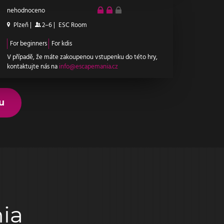
nehodnoceno
Plzeň
|
2–6
|
ESC Room
For beginners
For kdis
V případě, že máte zakoupenou vstupenku do této hry,
kontaktujte nás na
info@escapemania.cz
u
ia