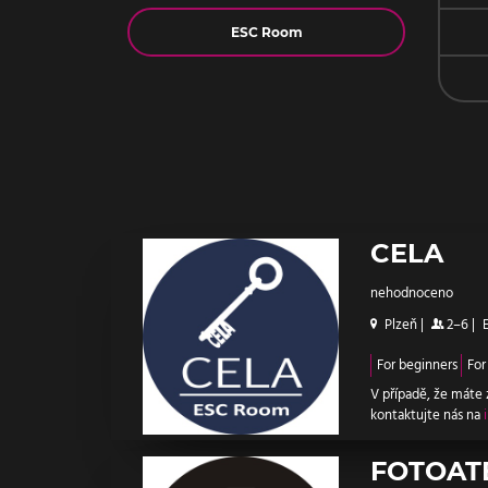
Jméno
CELA
nehodnoceno
Plzeň
|
2–6
|
For beginners
For
V případě, že máte
kontaktujte nás na
FOTOAT