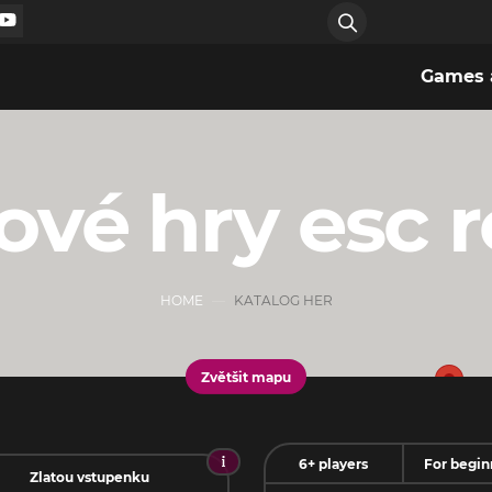
Games a
ové hry esc 
HOME
KATALOG HER
Zvětšit mapu
6+ players
For begin
Zlatou vstupenku