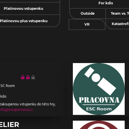
For kdis
Platinovou vstupenku
Outside
Team vs. 
Platinovou plus vstupenku
Katastrof
VR
ESC Room
 kdis
 zakoupenou vstupenku do této hry,
info@escapemania.cz
ELIER