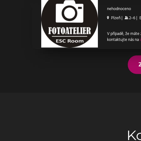
nehodnoceno
Plzeň
|
2–6
|
V případě, že máte
kontaktujte nás na
K