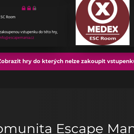
ESC Room
 zakoupenou vstupenku do této hry,
info@escapemania.cz
Zobrazit hry do kterých nelze zakoupit vstupenk
omunita Escape Man