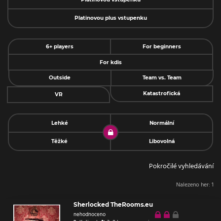
Platinovou plus vstupenku
6+ players
For beginners
For kdis
Outside
Team vs. Team
Katastrofická
VR
Lehké
Normální
Těžké
Libovolná
Pokročilé vyhledávání
Nalezeno her:
1
Sherlocked TheRooms.eu
nehodnoceno