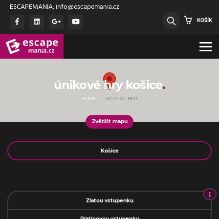
ESCAPEMANIA, info@escapemania.cz
KOŠÍK
únikové hry košice
HOME
KATALOG HER
Zvětšit mapu
Jméno
Zlatou vstupenku
Platinovou vstupenku