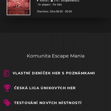
Košice
|
2–8
|
escapemania.cz
6+ players
For kdis
Otevřeno: Zítra 08:00 - 00:00
Komunita Escape Mania
VLASTNÍ DENÍČEK HER S POZNÁMKAMI
ČESKÁ LIGA ÚNIKOVÝCH HER
TESTOVÁNÍ NOVÝCH MÍSTNOSTÍ