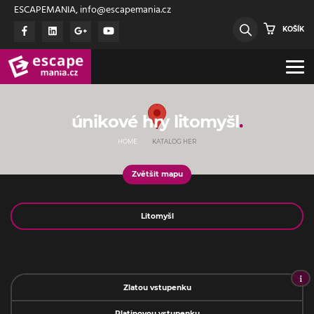
ESCAPEMANIA, info@escapemania.cz
KOŠÍK
únikové hry litomyšl
HOME
KATALOG HER
Zvětšit mapu
Jméno
Zlatou vstupenku
Platinovou vstupenku