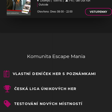
Litomyšl
|
1099 Kč
|
1–6
|
Get Out Fun
Outside
Otevřeno: Dnes 08:00 - 22:00
VSTUPENKY
Komunita Escape Mania
VLASTNÍ DENÍČEK HER S POZNÁMKAMI
ČESKÁ LIGA ÚNIKOVÝCH HER
TESTOVÁNÍ NOVÝCH MÍSTNOSTÍ