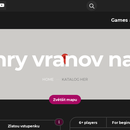
Games a
hry vranov n
HOME
KATALOG HER
Zvětšit mapu
6+ players
For begin
Zlatou vstupenku