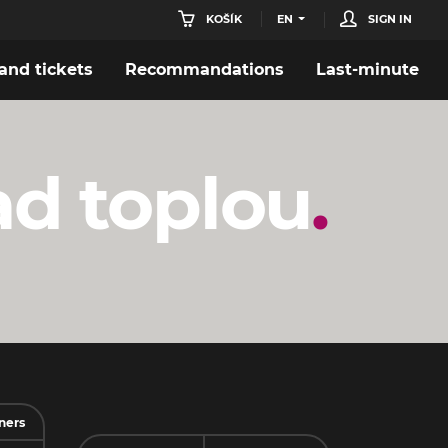
KOŠÍK
EN
SIGN IN
nd tickets
Recommandations
Last-minute
ad toplou
ners