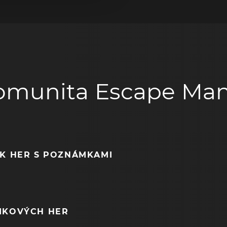
omunita Escape Man
EK HER S POZNÁMKAMI
NIKOVÝCH HER