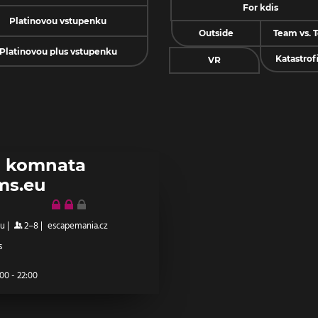
For kdis
Platinovou vstupenku
Outside
Team vs. 
Platinovou plus vstupenku
Katastrof
VR
 komnata
ms.eu
ou
|
2–8
|
escapemania.cz
s
00 - 22:00