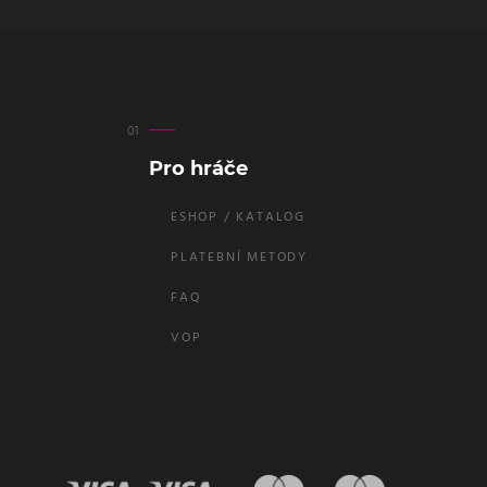
Pro hráče
ESHOP / KATALOG
PLATEBNÍ METODY
FAQ
VOP