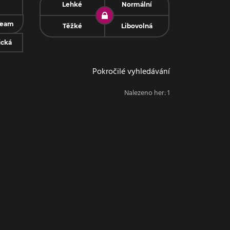
Lehké
Normální
Team
Těžké
Libovolná
ická
Pokročilé vyhledávání
Nalezeno her:
1