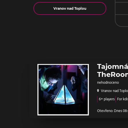
Jméno
Tajomná
TheRoo
nehodnoceno
Vranov nad Topl
6+ players
For kdi
Otevřeno: Dnes 08: