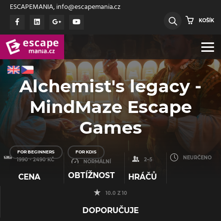
ESCAPEMANIA, info@escapemania.cz
KOŠÍK
Alchemist's legacy -
MindMaze Escape
Games
FOR BEGINNERS
FOR KDIS
NEURČENO
1990 - 2490 KČ
2–5
NORMÁLNÍ
OBTÍŽNOST
CENA
HRÁČŮ
10.0 Z 10
DOPORUČUJE