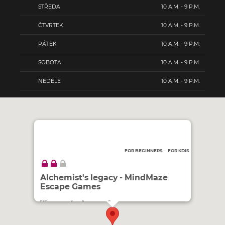
STŘEDA
10 A.M. - 9 P.M.
ČTVRTEK
10 A.M. - 9 P.M.
PÁTEK
10 A.M. - 9 P.M.
SOBOTA
10 A.M. - 9 P.M.
NEDĚLE
10 A.M. - 9 P.M.
FOR BEGINNERS
FOR KDIS
Alchemist's legacy - MindMaze
Escape Games
1990 KČ
2–5
PRAHA