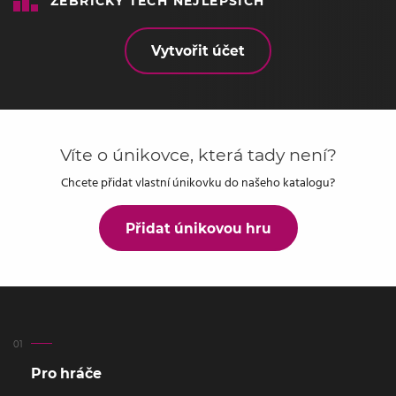
ŽEBŘÍČKY TĚCH NEJLEPŠÍCH
Vytvořit účet
Víte o únikovce, která tady není?
Chcete přidat vlastní únikovku do našeho katalogu?
Přidat únikovou hru
Pro hráče