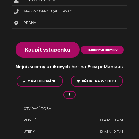
+420 773 044 318
(REZERVACE)
PRAHA
Koupit vstupenku
REZERVACE TERMÍNU
Nejnižší ceny únikových her na EscapeMania.cz
MÁM ODEHRÁNO
PŘIDAT NA WISHLIST
OTVÍRACÍ DOBA
PONDĚLÍ
10 A.M. - 9 P.M.
ÚTERÝ
10 A.M. - 9 P.M.