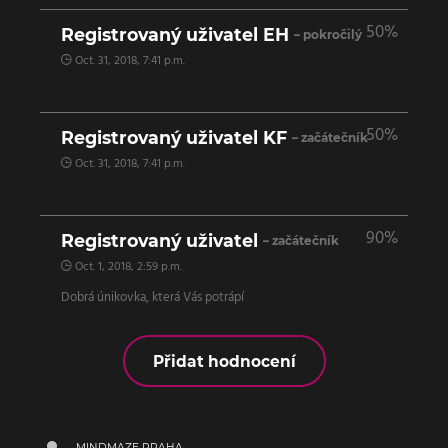
50%
Registrovaný uživatel EH
– pokročilý
Oct. 31, 2018, 7:41 p.m.
50%
Registrovaný uživatel KF
– začátečník
Oct. 31, 2018, 7:41 p.m.
90%
Registrovaný uživatel
– začátečník
Oct. 1, 2018, 2:59 p.m.
Dobrá únikovka, která Vás potrápí
Přidat hodnocení
MINDMAZE PRAHA