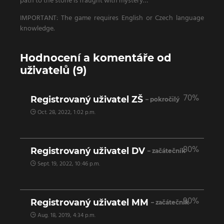
path to the stone is fraught with mystery…
IMPORTANT: The game requires English or Czech language
knowledge.
Hodnocení a komentáře od
uživatelů (9)
70%
Registrovaný uživatel ZŠ
– pokročilý
Oct. 28, 2022, 1:02 p.m.
80%
Registrovaný uživatel DV
– začátečník
Sept. 19, 2022, 10:46 p.m.
90%
Registrovaný uživatel MM
– začátečník
Aug. 18, 2019, 4:34 p.m.