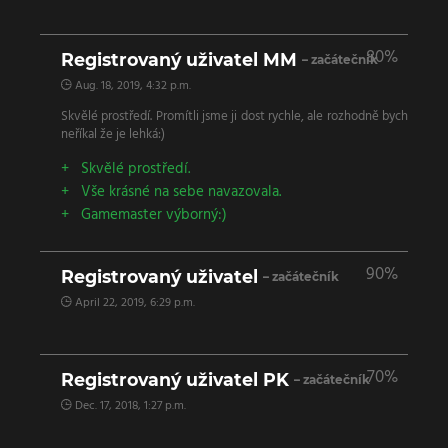
80%
Registrovaný uživatel MM
– začátečník
Aug. 18, 2019, 4:32 p.m.
Skvělé prostředí. Promítli jsme ji dost rychle, ale rozhodně bych
neříkal že je lehká:)
Skvělé prostředí.
Vše krásné na sebe navazovala.
Gamemaster výborný:)
90%
Registrovaný uživatel
– začátečník
April 22, 2019, 6:29 p.m.
70%
Registrovaný uživatel PK
– začátečník
Dec. 17, 2018, 1:27 p.m.