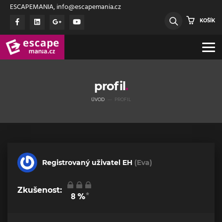
ESCAPEMANIA, info@escapemania.cz
KOŠÍK
profil
ÚVOD
PROFIL
Registrovaný uživatel EH
(Eva)
Zkušenost:
*
8
%