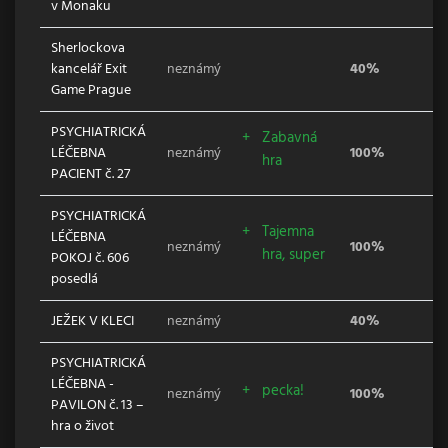
v Monaku
Sherlockova
kancelář Exit
neznámý
40%
Game Prague
PSYCHIATRICKÁ
Zabavná
LÉČEBNA
neznámý
100%
hra
PACIENT č. 27
PSYCHIATRICKÁ
Tajemna
LÉČEBNA
neznámý
100%
hra, super
POKOJ č. 606
posedlá
JEŽEK V KLECI
neznámý
40%
PSYCHIATRICKÁ
LÉČEBNA -
pecka!
neznámý
100%
PAVILON č. 13 –
hra o život