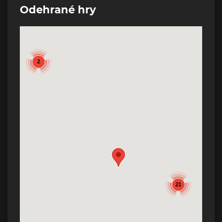
Odehrané hry
2
21