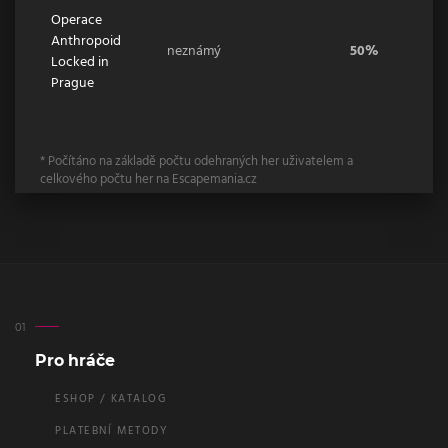
Operace
Anthropoid
neznámý
50%
Locked in
Prague
* Počítáno na základě počtu odehraných her uživatelem a
celkového počtu her na Escapemania.cz
Pro hráče
ESHOP / KATALOG
PLATEBNÍ METODY