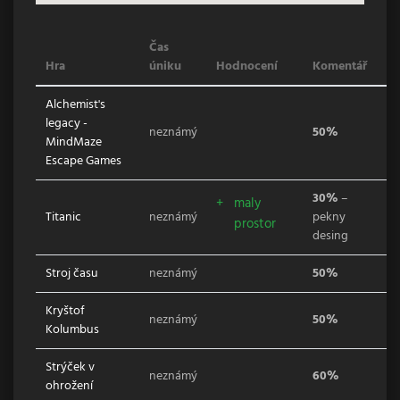
Čas
Hra
úniku
Hodnocení
Komentář
Alchemist's
legacy -
neznámý
50%
MindMaze
Escape Games
30%
–
maly
Titanic
neznámý
pekny
prostor
desing
Stroj času
neznámý
50%
Kryštof
neznámý
50%
Kolumbus
Strýček v
neznámý
60%
ohrožení