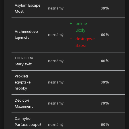
Asylum Escape
neznámý
30%
Most
pekne
ukoly
Archimedovo
neznámý
60%
tajemství
desingove
slabsi
THEROOM
neznámý
40%
Starý svět
Prokletí
egyptské
neznámý
30%
hrobky
Dědictví
neznámý
70%
Mazement
Dannyho
Parťáci: Loupež
neznámý
60%