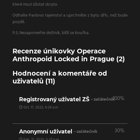
které musí zůstat skryto.
Odhalte Pavlovo tajemství a uprchněte z bytu dřív, než bude
pozdě.
P.S. Nezapomeňte deštník, blíží se bouřka.
Recenze únikovky Operace
Anthropoid Locked in Prague (2)
Hodnocení a komentáře od
uživatelů (11)
100%
Registrovaný uživatel ZŠ
– začátečník
Oct. 17, 2022, 6:26 a.m.
30%
Anonymní uživatel
– začátečník
Feb. 21, 2020, 5:37 p.m.