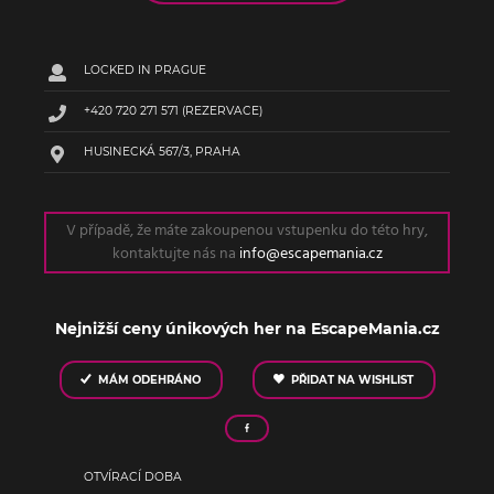
LOCKED IN PRAGUE
+420 720 271 571
(REZERVACE)
HUSINECKÁ 567/3, PRAHA
V případě, že máte zakoupenou vstupenku do této hry,
kontaktujte nás na
info@escapemania.cz
Nejnižší ceny únikových her na EscapeMania.cz
MÁM ODEHRÁNO
PŘIDAT NA WISHLIST
OTVÍRACÍ DOBA