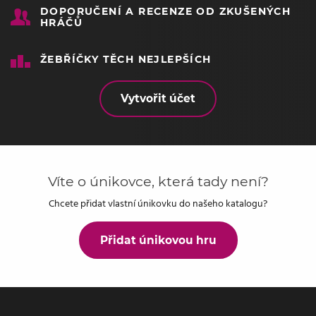
DOPORUČENÍ A RECENZE OD ZKUŠENÝCH
HRÁČŮ
ŽEBŘÍČKY TĚCH NEJLEPŠÍCH
Vytvořit účet
Víte o únikovce, která tady není?
Chcete přidat vlastní únikovku do našeho katalogu?
Přidat únikovou hru