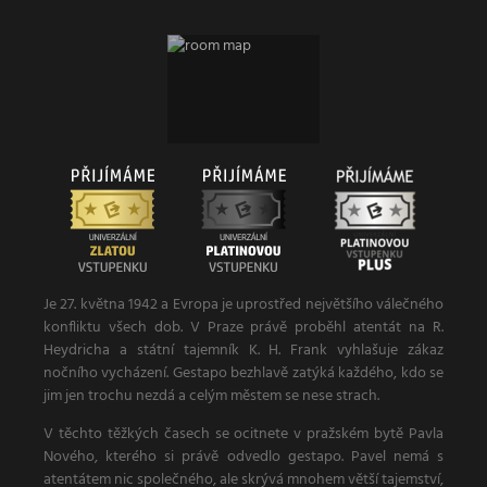
Je 27. května 1942 a Evropa je uprostřed největšího válečného
konfliktu všech dob. V Praze právě proběhl atentát na R.
Heydricha a státní tajemník K. H. Frank vyhlašuje zákaz
nočního vycházení. Gestapo bezhlavě zatýká každého, kdo se
jim jen trochu nezdá a celým městem se nese strach.
V těchto těžkých časech se ocitnete v pražském bytě Pavla
Nového, kterého si právě odvedlo gestapo. Pavel nemá s
atentátem nic společného, ale skrývá mnohem větší tajemství,