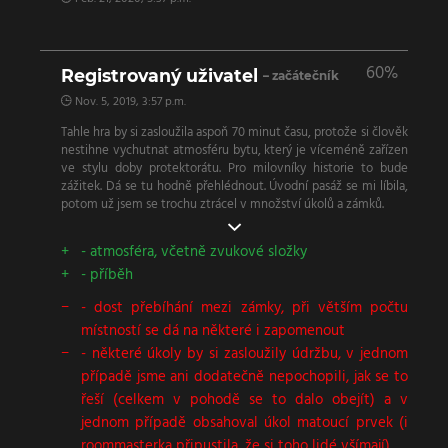
60%
Registrovaný uživatel
– začátečník
Nov. 5, 2019, 3:57 p.m.
Tahle hra by si zasloužila aspoň 70 minut času, protože si člověk
nestihne vychutnat atmosféru bytu, který je víceméně zařízen
ve stylu doby protektorátu. Pro milovníky historie to bude
zážitek. Dá se tu hodně přehlédnout. Úvodní pasáž se mi líbila,
potom už jsem se trochu ztrácel v množství úkolů a zámků.
- atmosféra, včetně zvukové složky
- příběh
- dost přebíhání mezi zámky, při větším počtu
místností se dá na některé i zapomenout
- některé úkoly by si zasloužily údržbu, v jednom
případě jsme ani dodatečně nepochopili, jak se to
řeší (celkem v pohodě se to dalo obejít) a v
jednom případě obsahoval úkol matoucí prvek (i
roommasterka připustila, že si toho lidé všímají)