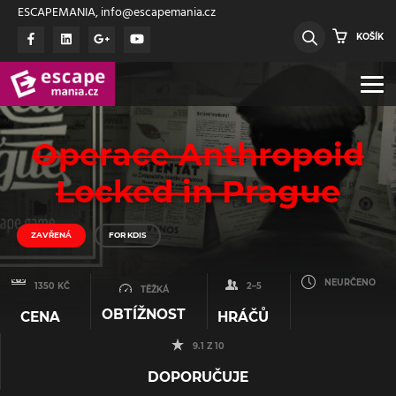
ESCAPEMANIA, info@escapemania.cz
KOŠÍK
Operace Anthropoid
Locked in Prague
ZAVŘENÁ
FOR KDIS
NEURČENO
1350 KČ
2–5
TĚŽKÁ
OBTÍŽNOST
CENA
HRÁČŮ
9.1 Z 10
DOPORUČUJE