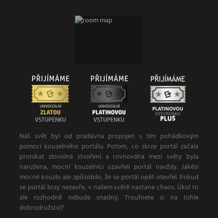
Náš svět byl od pradávna propojen s tím pohádkovým
pomocí kouzelného portálu. Potom, co skrze portál začala
pronikat zlovolná stvoření a rovnováha mezi světy byla
narušena, mocní kouzelníci uzavřeli portál navždy. Jakési
mocné kouzlo ale způsobilo, že se portál opět otevřel. Pokud
se portál brzy nezavře, v našem světě nastane chaos. Úkol to
ale rozhodně nebude snadný. Troufnete si na tohle
dobrodružství?