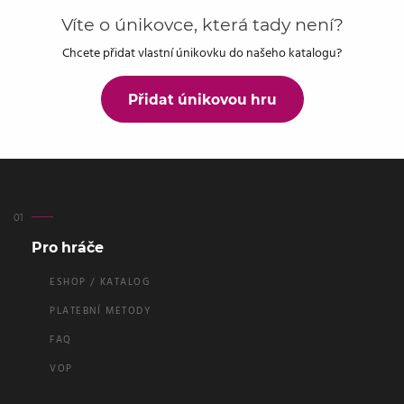
Víte o únikovce, která tady není?
Chcete přidat vlastní únikovku do našeho katalogu?
Přidat únikovou hru
Pro hráče
ESHOP / KATALOG
PLATEBNÍ METODY
FAQ
VOP