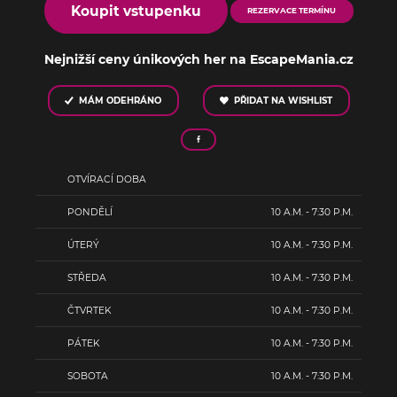
Koupit vstupenku
REZERVACE TERMÍNU
Nejnižší ceny únikových her na EscapeMania.cz
MÁM ODEHRÁNO
PŘIDAT NA WISHLIST
OTVÍRACÍ DOBA
PONDĚLÍ
10 A.M. - 7:30 P.M.
ÚTERÝ
10 A.M. - 7:30 P.M.
STŘEDA
10 A.M. - 7:30 P.M.
ČTVRTEK
10 A.M. - 7:30 P.M.
PÁTEK
10 A.M. - 7:30 P.M.
SOBOTA
10 A.M. - 7:30 P.M.