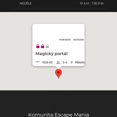
NEDĚLE
10 A.M. - 7:30 P.M.
FOR KDIS
OUTSIDE
Magický portál
1029 KČ
2–4
PRAHA
Komunita Escape Mania