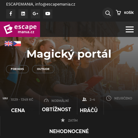
ESCAPEMANIA, info@escapemania.cz
KOŠÍK
Magický portál
FOR KDIS
OUTSIDE
NEURČENO
1029 - 1349 KČ
2–4
NORMÁLNÍ
OBTÍŽNOST
CENA
HRÁČŮ
ZATÍM
NEHODNOCENÉ