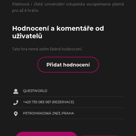
Platinová i Zlatá univerzální vstupenka escapemania platná
pro až 4 hráče.
Hodnocení a komentáře od
uživatelů
Tato hra nemá zatím žádné hodnocení.
Přidat hodnocení
QUESTWORLD
+420 735 083 067
(REZERVACE)
PETROHRADSKÁ 216/3, PRAHA