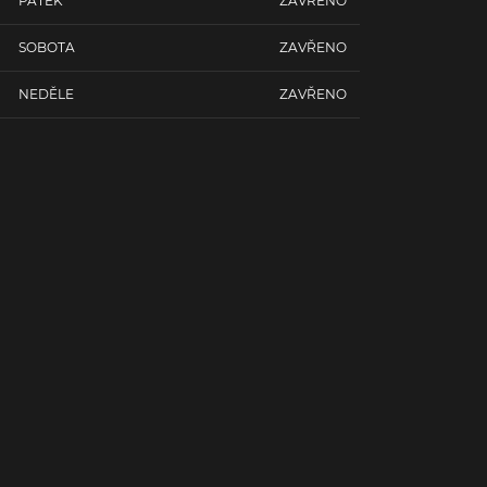
PÁTEK
ZAVŘENO
SOBOTA
ZAVŘENO
NEDĚLE
ZAVŘENO