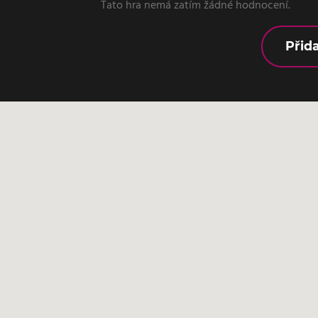
Tato hra nemá zatím žádné hodnocení.
Přid