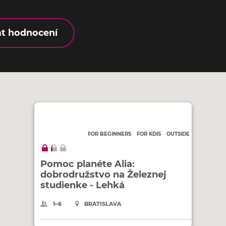
at hodnocení
FOR BEGINNERS
FOR KDIS
OUTSIDE
Pomoc planéte Alia:
dobrodružstvo na Železnej
studienke - Lehká
1–6
BRATISLAVA