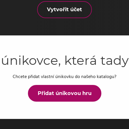
Vytvořit účet
 únikovce, která tad
Chcete přidat vlastní únikovku do našeho katalogu?
Přidat únikovou hru