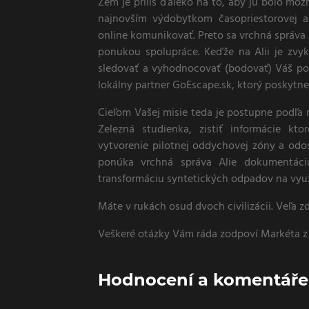
Zem je príliš ďaleko na to, aby ju bolo mož
najnovším výdobytkom časopriestorovej a
online komunikovať. Preto sa vrchná správa 
ponukou spolupráce. Keďže na Alii je zvy
sledovať a vyhodnocovať (bodovať) Váš po
lokálny partner GoEscape.sk, ktorý poskytn
Cieľom Vašej misie teda je postupne podľa m
Zelezná studienka, zistiť informácie kto
vytvorenie pilotnej oddychovej zóny a odosl
ponúka vrchná správa Alie dokumentáci
transformáciu syntetických odpadov na využ
Máte v rukách osud dvoch civilizácii. Veľa zd
Veškeré otázky Vám ráda zodpoví Markéta z
Hodnocení a komentáře 