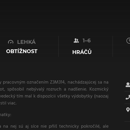
1–6
LEHKÁ
OBTÍŽNOST
HRÁČŮ
dy pracovným označením Z3M314, nachádzajúcej sa na
t, spôsobil nebývalý rozruch a nadšenie. Kozmický
 vedecký tím mal k dispozícii všetky výdobytky (naozaj
til viac.
natky:
na nej sú aj síce nie pŕliš technicky pokročilé, ale