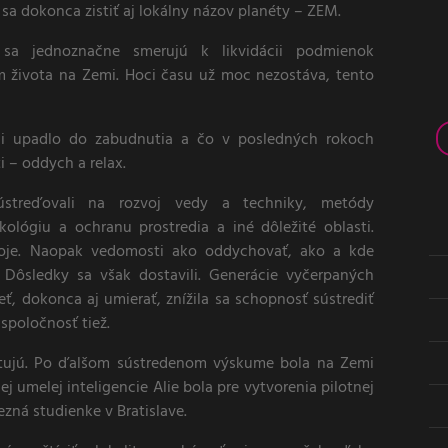
l sa dokonca zistiť aj lokálny názov planéty – ZEM.
 sa jednoznačne smerujú k likvidácii podmienok
m života na Zemi. Hoci času už moc nezostáva, tento
ii upadlo do zabudnutia a čo v posledných rokoch
i – oddych a relax.
ústreďovali na rozvoj vedy a techniky, metódy
kológiu a ochranu prostredia a iné dôležité oblasti.
roje. Naopak vedomosti ako oddychovať, ako a kde
 Dôsledky sa však dostavili. Generácie vyčerpaných
eť, dokonca aj umierať, znížila sa schopnosť sústrediť
 spoločnosť tiež.
stujú. Po ďalšom sústredenom výskume bola na Zemi
j umelej inteligencie Alie bola pre vytvorenia pilotnej
zná studienke v Bratislave.