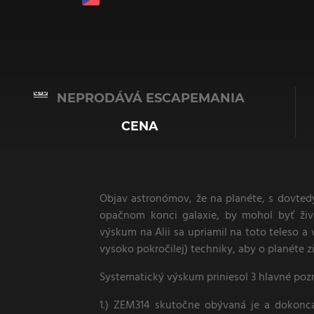
NEPRODÁVÁ ESCAPEMANIA
CENA
Objav astronómov, že na planéte, s dovte
opačnom konci galaxie, by mohol byť živo
výskum na Alii sa upriamil na toto teleso a
vysoko pokročilej) techniky, aby o planéte zis
Systematický výskum priniesol 3 hlavné poz
1.) ZEM314 skutočne obývaná je a dokonca 