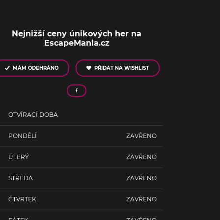
Nejnižší ceny únikových her na
EscapeMania.cz
MÁM ODEHRÁNO
PŘIDAT NA WISHLIST
OTVÍRACÍ DOBA
PONDĚLÍ
ZAVŘENO
ÚTERÝ
ZAVŘENO
STŘEDA
ZAVŘENO
ČTVRTEK
ZAVŘENO