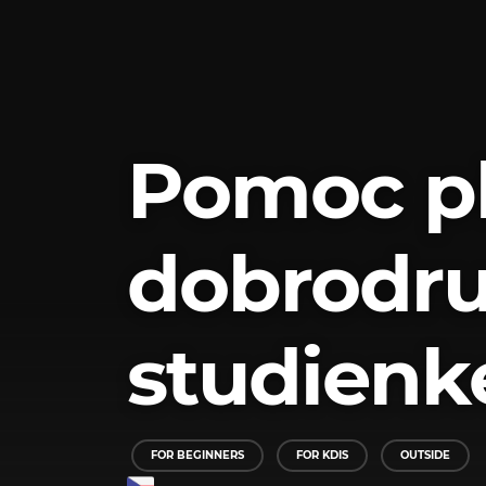
Pomoc pl
dobrodru
studienk
FOR BEGINNERS
FOR KDIS
OUTSIDE