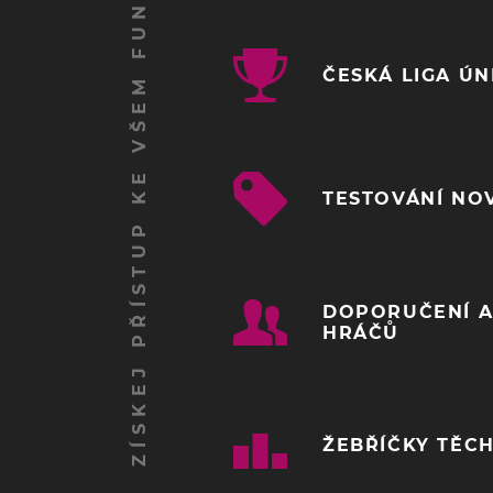
ZÍSKEJ PŘÍSTUP KE VŠEM FUNKCÍM
ČESKÁ LIGA Ú
TESTOVÁNÍ NO
DOPORUČENÍ A
HRÁČŮ
ŽEBŘÍČKY TĚCH