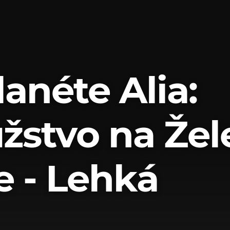
anéte Alia:
žstvo na Žel
e - Lehká