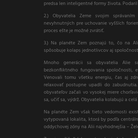
predsa len inteligentné formy života. Podari
2.) Obyvatelia Zeme svojim správaním
nevyhnutných pre uchovanie vyšších forie
proces ešte je možné zvrátiť.
3.) Na planéte Zem poznajú to, čo na Al
spôsobuje kolaps jednotlivcov aj spoločnost
Mnoho generácii sa obyvatelia Alie s
bezkonfliktného fungovania spoločnosti, e
Venovali tomu všetku energiu, čas aj zd
relaxovať postupne upadli do zabudnutia.
obyvateľov začali vo vysokej miere chorľavi
sa, učiť sa, výdrž. Obyvatelia kolabujú a celá
Na planéte Zem však tieto vedomosti exi
vytypovaná lokalita, ktorá by podľa centrálne
oddychovej zóny na Alii najvhodnejšia – Žele