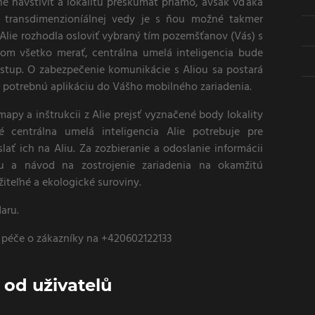
né navštíviť a lokalitu preskúmať priamo, avšak vďaka
 transdimenzioníálnej vedy je s ňou možné takmer
Alie rozhodla osloviť vybraný tím pozemšťanov (Vás) s
kom všetko merať, centrálna umelá inteligencia bude
stup. O zabezpečenie komunikácie s Aliou sa postará
e potrebnú aplikáciu do Vášho mobilného zariadenia.
apy a inštrukcii z Alie prejsť vyznačené body lokality
ré centrálna umelá inteligencia Alie potrebuje pre
ať ich na Aliu. Za zozbieranie a odoslanie informácii
u a návod na zostrojenie zariadenia na okamžitú
iteľné a ekologické suroviny.
aru.
 péče o zákazníky na +420602122133
od uživatelů