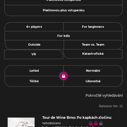
Platinovou plus vstupenku
6+ players
For beginners
For kdis
Outside
Team vs. Team
Katastrofická
VR
Lehké
Normální
Těžké
Libovolná
Pokročilé vyhledávání
Nalezeno her:
32
Tour de Wine Brno: Po kapkách zločinu
nehodnoceno