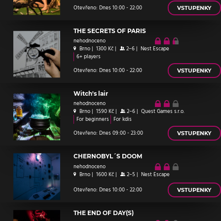
Otevřeno: Dnes 10:00 - 22:00
VSTUPENKY
THE SECRETS OF PARIS
nehodnoceno
Brno
|
1300 Kč
|
2–6
|
Nest Escape
6+ players
Otevřeno: Dnes 10:00 - 22:00
VSTUPENKY
Witch's lair
nehodnoceno
Brno
|
1590 Kč
|
2–6
|
Quest Games s.r.o.
For beginners
For kdis
Otevřeno: Dnes 09:00 - 23:00
VSTUPENKY
CHERNOBYL´S DOOM
nehodnoceno
Brno
|
1600 Kč
|
2–5
|
Nest Escape
Otevřeno: Dnes 10:00 - 22:00
VSTUPENKY
THE END OF DAY(S)