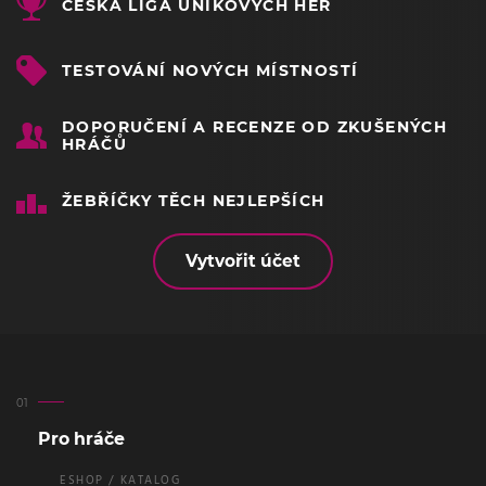
ČESKÁ LIGA ÚNIKOVÝCH HER
TESTOVÁNÍ NOVÝCH MÍSTNOSTÍ
DOPORUČENÍ A RECENZE OD ZKUŠENÝCH
HRÁČŮ
ŽEBŘÍČKY TĚCH NEJLEPŠÍCH
Vytvořit účet
Pro hráče
ESHOP / KATALOG