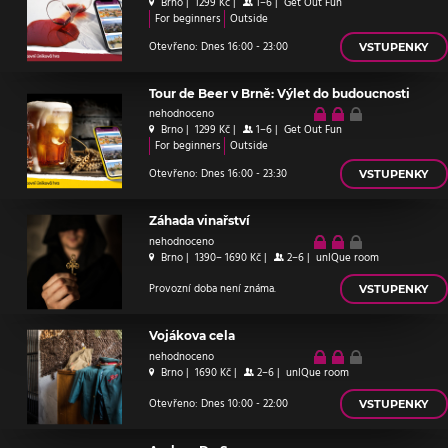
Brno
|
1299 Kč
|
1–6
|
Get Out Fun
For beginners
Outside
Otevřeno: Dnes 16:00 - 23:00
VSTUPENKY
Tour de Beer v Brně: Výlet do budoucnosti
nehodnoceno
Brno
|
1299 Kč
|
1–6
|
Get Out Fun
For beginners
Outside
Otevřeno: Dnes 16:00 - 23:30
VSTUPENKY
Záhada vinařství
nehodnoceno
Brno
|
1390– 1690 Kč
|
2–6
|
unIQue room
Provozní doba není známa.
VSTUPENKY
Vojákova cela
nehodnoceno
Brno
|
1690 Kč
|
2–6
|
unIQue room
Otevřeno: Dnes 10:00 - 22:00
VSTUPENKY