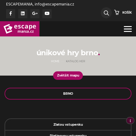
ESCAPEMANIA, info@escapemania.cz
KOŠÍK
únikové hry brno
HOME
KATALOG HER
Zvětšit mapu
Jméno
Zlatou vstupenku
Platinovou vstupenku