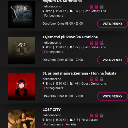
Asylum Dr. Sorensona
nehodnoceno
Brno
|
1590 Kč
|
1–6
|
Quest Games s.r.o.
For beginners
Otevřeno: Dnes 09:00 - 23:00
VSTUPENKY
Tajemství plukovníka Gronicha
nehodnoceno
Brno
|
1590 Kč
|
1–5
|
Quest Games s.r.o.
For beginners
Otevřeno: Dnes 09:00 - 23:00
VSTUPENKY
31. případ majora Zemana - Hon na Šakala
nehodnoceno
Brno
|
1590 Kč
|
1–6
|
Quest Games s.r.o.
For beginners
Otevřeno: Dnes 09:00 - 23:00
VSTUPENKY
LOST CITY
nehodnoceno
Brno
|
1600 Kč
|
2–5
|
Nest Escape
For beginners
For kdis