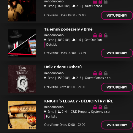
nehodnoceno
Brno
|
1600 Kč
|
2–5
|
Nest Escape
Otevřeno: Dnes 10:00 - 22:00
VSTUPENKY
Tajemný podezřelý v Brně
nehodnoceno
Brno
|
1099 Kč
|
1–6
|
Get Out Fun
Outside
Otevřeno: Dnes 00:00 - 23:59
VSTUPENKY
Únik z domu Usherů
nehodnoceno
Brno
|
1590 Kč
|
2–5
|
Quest Games s.r.o.
Otevřeno: Zítra 09:00 - 21:00
VSTUPENKY
KNIGHT’S LEGACY • DĚDICTVÍ RYTÍŘE
nehodnoceno
Brno
|
2–4
|
C&D Property Systems s.r.o.
For kdis
Otevřeno: Dnes 12:00 - 22:00
VSTUPENKY