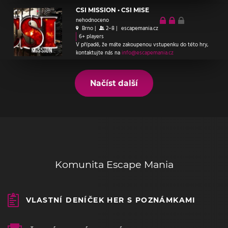
CSI MISSION • CSI MISE
nehodnoceno
Brno
|
2–8
|
escapemania.cz
6+ players
V případě, že máte zakoupenou vstupenku do této hry,
kontaktujte nás na
info@escapemania.cz
Načíst další
Komunita Escape Mania
VLASTNÍ DENÍČEK HER S POZNÁMKAMI