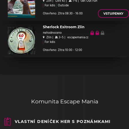
Zlín
|
1299 Kč
|
1–6
|
Get Out Fun
For kdis
Outside
Otevřeno: Zítra 08:30 - 16:00
VSTUPENKY
Sherlock Exitroom Zlín
nehodnoceno
Zlín
|
3–5
|
escapemania.cz
For kdis
Otevřeno: Zítra 10:00 - 12:00
Komunita Escape Mania
VLASTNÍ DENÍČEK HER S POZNÁMKAMI