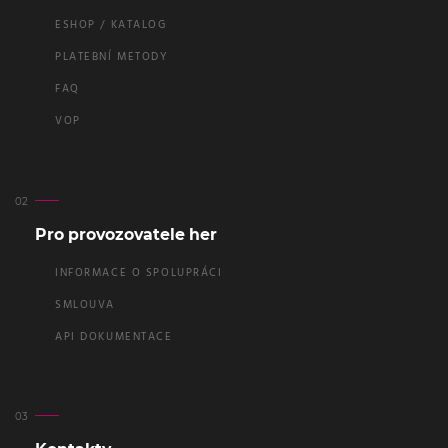
ESHOP / KATALOG
PLATEBNÍ METODY
FAQ
VOP
Pro provozovatele her
INFORMACE O SPOLUPRÁCI
SMLOUVA
API DOKUMENTACE