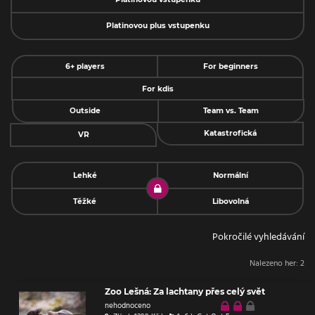
Platinovou plus vstupenku
6+ players
For beginners
For kdis
Outside
Team vs. Team
Katastrofická
VR
Lehké
Normální
Těžké
Libovolná
Pokročilé vyhledávání
Nalezeno her:
2
Zoo Lešná: Za lachtany přes celý svět
nehodnoceno