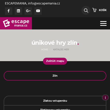
ESCAPEMANIA, info@escapemania.cz
KOŠÍK
únikové hry zlín
HOME
KATALOG HER
Zvětšit mapu
Jméno
Zlatou vstupenku
Platinovou vstupenku